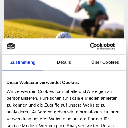
Zustimmung
Details
Über Cookies
Diese Webseite verwendet Cookies
THE CRETE GOLF CLUB
Wir verwenden Cookies, um Inhalte und Anzeigen zu
personalisieren, Funktionen für soziale Medien anbieten
Nur eine kurze Autofahrt vom Paralos Kosta
zu können und die Zugriffe auf unsere Website zu
Alímia entfernt bietet der Crete Golf Club ein
analysieren. Außerdem geben wir Informationen zu Ihrer
außergewöhnliches Golferlebnis auf dem einzigen
Verwendung unserer Website an unsere Partner für
18-Loch-Signature-Golfplatz der Insel.
soziale Medien, Werbung und Analysen weiter. Unsere