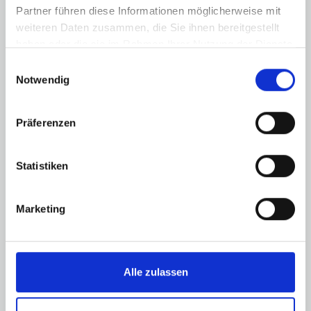
ENTDECKEN
Partner führen diese Informationen möglicherweise mit
weiteren Daten zusammen, die Sie ihnen bereitgestellt
haben oder die sie im Rahmen Ihrer Nutzung der Dienste
gesammelt haben.
Einwilligungsauswahl
Notwendig
Präferenzen
Statistiken
Marketing
Alle zulassen