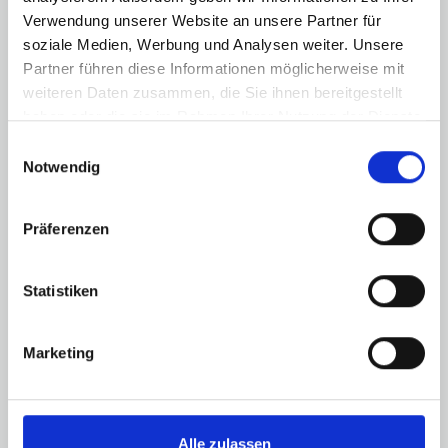
HERSONISSOS
Verwendung unserer Website an unsere Partner für
soziale Medien, Werbung und Analysen weiter. Unsere
Partner führen diese Informationen möglicherweise mit
ENTDECKEN
weiteren Daten zusammen, die Sie ihnen bereitgestellt
haben oder die sie im Rahmen Ihrer Nutzung der Dienste
gesammelt haben.
Einwilligungsauswahl
Notwendig
Präferenzen
Statistiken
Marketing
Alle zulassen