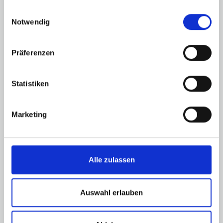
gesammelt haben.
Einwilligungsauswahl
Notwendig
UNTERHALTUNG
Präferenzen
Nehmen Sie an unseren regelmäßigen
Unterhaltungsabenden mit lokalen Musikern und
Statistiken
Künstlern im Amphitheater am Meer teil.
ENTDECKEN
Marketing
Alle zulassen
Auswahl erlauben