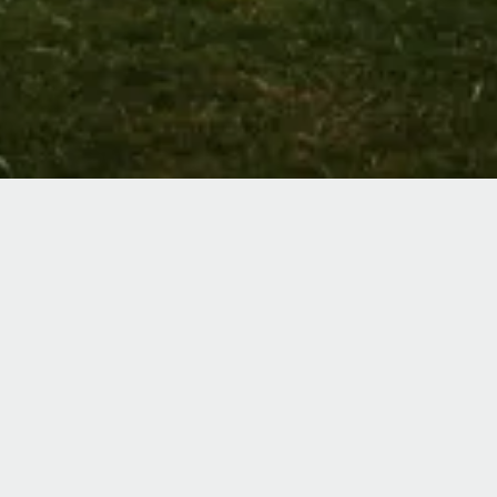
T
Nur eine kurze Autof
außergewöhnliches G