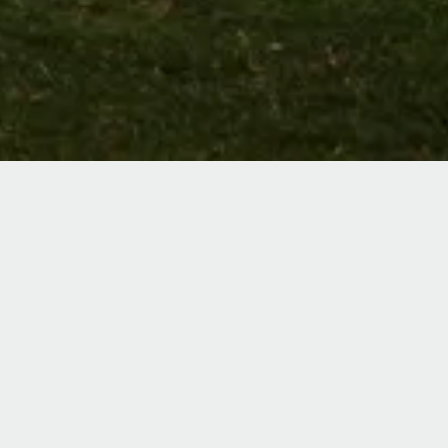
HE CRETE GOLF CL
ahrt vom Paralos Kosta Alímia entfernt bietet de
olferlebnis auf dem einzigen 18-Loch-Signature-