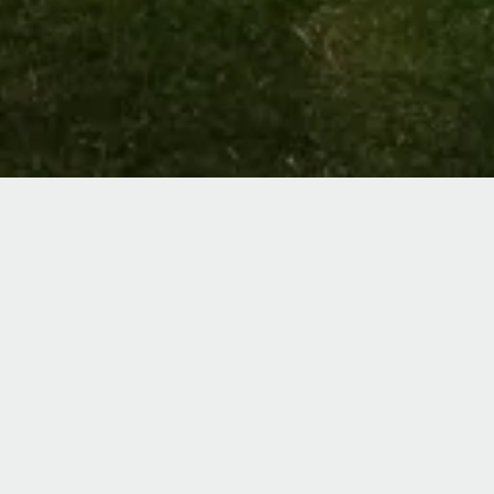
UB
r Crete Golf Club ein
Golfplatz der Insel.