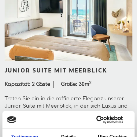
JUNIOR SUITE MIT MEERBLICK
2
Kapazität:
2 Gäste
Größe:
30m
Treten Sie ein in die raffinierte Eleganz unserer
Junior Suite mit Meerblick, in der sich Luxus und
Komfort zu einem perfekten Rückzugsort
vereinen.
JETZT BUCHEN
ENTDECKEN
Zustimmung
Details
Über Cookies