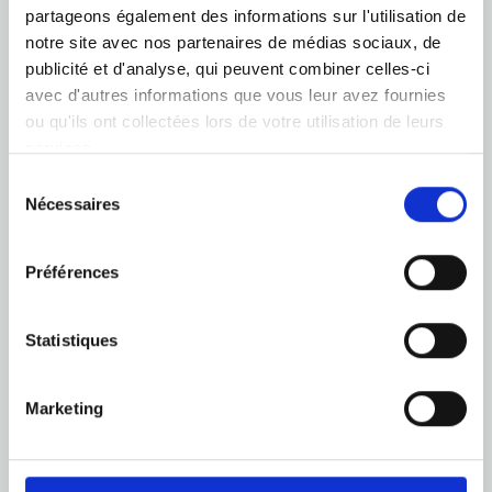
partageons également des informations sur l'utilisation de
notre site avec nos partenaires de médias sociaux, de
publicité et d'analyse, qui peuvent combiner celles-ci
avec d'autres informations que vous leur avez fournies
ou qu'ils ont collectées lors de votre utilisation de leurs
services.
Anissaras, Hersonissos
Sélection
70014 Crète, Grèce
Nécessaires
du
consentement
GET DIRECTIONS
Préférences
T
(+30) 2897022297
E
info@kostaalimia.gr
Statistiques
Reservations
E
reservations@kostaalimia.gr
F
(+30) 2897023597
Marketing
MHTE 1039K014A0054900