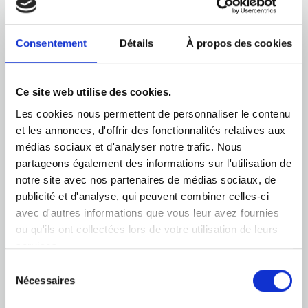
inspirée par la sublime simplicité de la Crète, la
famille a donné vie à sa vision en construisant un
Consentement
Détails
À propos des cookies
hôtel.
Aujourd'hui, après des années d'activité intense et
Ce site web utilise des cookies.
de nombreuses récompenses, notre esprit
Les cookies nous permettent de personnaliser le contenu
pionnier nous a poussés à réimaginer ce que peut
et les annonces, d'offrir des fonctionnalités relatives aux
être une station balnéaire cinq étoiles. Occupant
médias sociaux et d'analyser notre trafic. Nous
une vaste étendue de 20 000 m², nous avons
partageons également des informations sur l'utilisation de
formulé une nouvelle vision de l'hospitalité
notre site avec nos partenaires de médias sociaux, de
crétoise.
publicité et d'analyse, qui peuvent combiner celles-ci
avec d'autres informations que vous leur avez fournies
L'hôtel quatre étoiles Kosta Mare, autrefois réputé,
ou qu'ils ont collectées lors de votre utilisation de leurs
a été transformé en un joyau brillant de la Crète :
services.
Paralos Kosta Alímia. Cette retraite de luxe est
Sélection
Nécessaires
notre déclaration au monde contemporain de
du
consentement
l'hospitalité haut de gamme.