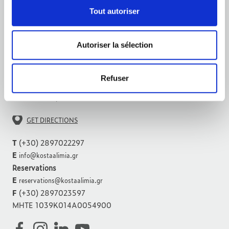
Tout autoriser
Autoriser la sélection
Refuser
Anissaras, Hersonissos
70014 Crète, Grèce
GET DIRECTIONS
T
(+30) 2897022297
E
info@kostaalimia.gr
Reservations
E
reservations@kostaalimia.gr
F
(+30) 2897023597
MHTE 1039K014A0054900