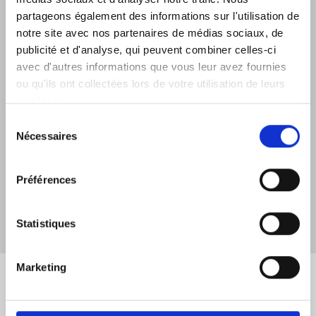
EXCURSIONS
partageons également des informations sur l'utilisation de
notre site avec nos partenaires de médias sociaux, de
publicité et d'analyse, qui peuvent combiner celles-ci
Faites-nous part de votre idée des vacances
avec d'autres informations que vous leur avez fournies
parfaites et de ce que vous aimeriez voir et faire
ou qu'ils ont collectées lors de votre utilisation de leurs
en Crète.
services.
DÉCOUVRIR
Sélection
Nécessaires
du
consentement
Préférences
1
2
Statistiques
Marketing