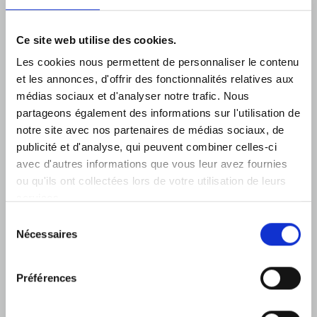
Ce site web utilise des cookies.
Les cookies nous permettent de personnaliser le contenu
et les annonces, d'offrir des fonctionnalités relatives aux
médias sociaux et d'analyser notre trafic. Nous
partageons également des informations sur l'utilisation de
notre site avec nos partenaires de médias sociaux, de
publicité et d'analyse, qui peuvent combiner celles-ci
avec d'autres informations que vous leur avez fournies
ou qu'ils ont collectées lors de votre utilisation de leurs
services.
Sélection
BAR DE PISCINE THALASSA
Nécessaires
du
consentement
Le bar Thalassa, situé au bord de la piscine, se
Préférences
transforme en un lieu de détente en journée et en
un lieu animé en soirée